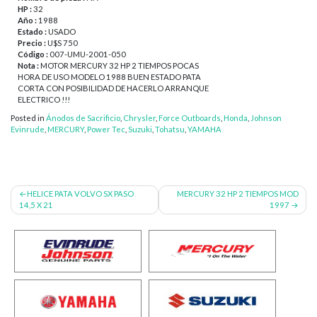
HP :
32
Año :
1988
Estado :
USADO
Precio :
U$S 750
Código :
007-UMU-2001-050
Nota :
MOTOR MERCURY 32 HP 2 TIEMPOS POCAS
HORA DE USO MODELO 1988 BUEN ESTADO PATA
CORTA CON POSIBILIDAD DE HACERLO ARRANQUE
ELECTRICO !!!
Posted in
Ánodos de Sacrificio
,
Chrysler
,
Force Outboards
,
Honda
,
Johnson
Evinrude
,
MERCURY
,
Power Tec
,
Suzuki
,
Tohatsu
,
YAMAHA
Navegación
HELICE PATA VOLVO SX PASO
MERCURY 32 HP 2 TIEMPOS MOD
14,5 X 21
1997
de
entradas