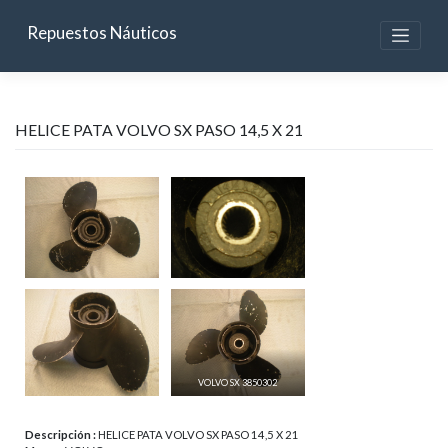
Skip
to
Repuestos Náuticos
content
HELICE PATA VOLVO SX PASO 14,5 X 21
VOLVO SX 3850302
Descripción :
HELICE PATA VOLVO SX PASO 14,5 X 21