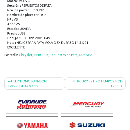
Marca :
VOLVO
Sección :
REPUESTOS DE PATA
Nro. de pieza :
3850302
Nombre de pieza :
HELICE
HP :
VS
Año :
VS
Estado :
USADA
Precio :
U$S
Código :
007-URP-2001-049
Nota :
HELICE PARA PATA VOLVO SX EN PASO 14,5 X 21
EXCELENTE
Posted in
Chrysler
,
MERCURY
,
Repuestos de Pata
,
YAMAHA
Navegación
HELICE OMC JOHNSON
MERCURY 32 HP 2 TIEMPOS MOD
EVINRUDE 14.5 X 19
1988
de
entradas