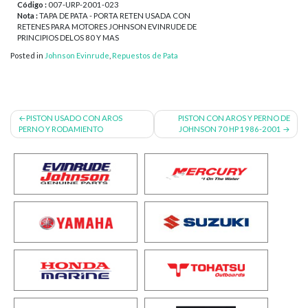
Código :
007-URP-2001-023
Nota :
TAPA DE PATA - PORTA RETEN USADA CON
RETENES PARA MOTORES JOHNSON EVINRUDE DE
PRINCIPIOS DELOS 80 Y MAS
Posted in
Johnson Evinrude
,
Repuestos de Pata
Navegación
PISTON USADO CON AROS
PISTON CON AROS Y PERNO DE
PERNO Y RODAMIENTO
JOHNSON 70 HP 1986-2001
de
entradas