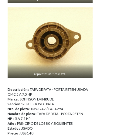
repuestos nauticos OMC
Descripción :
TAPA DE PATA - PORTA RETEN USADA
OMC 5 A 7,5 HP
Marca :
JOHNSON EVINRUDE
Sección :
REPUESTOS DE PATA
Nro. de pieza :
0393747 / 0434294
Nombre de pieza :
TAPA DE PATA - PORTA RETEN
HP :
5 A 7,5 HP
Año :
PRINCIPIO DE LOS 80 Y SIGUIENTES
Estado :
USADO
Precio :
U$S 140