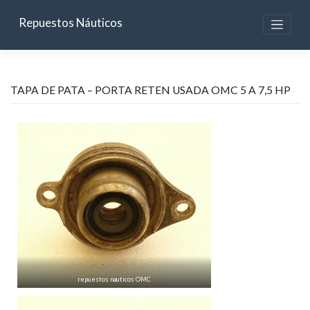
Skip
to
Repuestos Náuticos
content
TAPA DE PATA – PORTA RETEN USADA OMC 5 A 7,5 HP
repuestos nauticos OMC