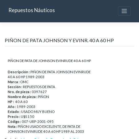
Skip
to
Repuestos Náuticos
content
PIÑON DE PATA JOHNSON Y EVINR. 40 A 60 HP
PIÑON DE PATA DE JOHNSON EVINRUDE 40 A 60 HP
Descripción :
PIÑON DE PATA JOHNSON EVINRUDE
40 A 60 HP 1989-2003
Marca :
OMC
Sección :
REPUESTOS DE PATA
Nro. de pieza :
0397627
Nombre de pieza :
PIÑON
HP :
40 A 60
Año :
1989-2003
Estado :
USADO MUY BUENO
Precio :
U$S 150
Código :
007-URP-2001-095
Nota :
PIÑON USADO EXCELENTE, DE PATA DE
JOHNSON EVINRUDE 40 A 60 HP 1989 AL 2003