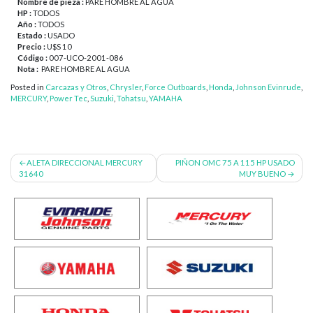
Nombre de pieza :
PARE HOMBRE AL AGUA
HP :
TODOS
Año :
TODOS
Estado :
USADO
Precio :
U$S 10
Código :
007-UCO-2001-086
Nota :
PARE HOMBRE AL AGUA
Posted in
Carcazas y Otros
,
Chrysler
,
Force Outboards
,
Honda
,
Johnson Evinrude
,
MERCURY
,
Power Tec
,
Suzuki
,
Tohatsu
,
YAMAHA
Navegación
ALETA DIRECCIONAL MERCURY
PIÑON OMC 75 A 115 HP USADO
31640
MUY BUENO
de
entradas