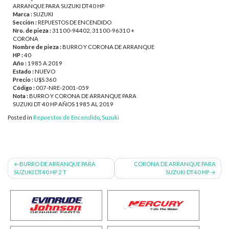
ARRANQUE PARA SUZUKI DT40 HP
Marca :
SUZUKI
Sección :
REPUESTOS DE ENCENDIDO
Nro. de pieza :
31100-94402, 31100-96310 +
CORONA
Nombre de pieza :
BURRO Y CORONA DE ARRANQUE
HP :
40
Año :
1985 A 2019
Estado :
NUEVO
Precio :
U$S 360
Código :
007-NRE-2001-059
Nota :
BURRO Y CORONA DE ARRANQUE PARA
SUZUKI DT 40 HP AÑOS 1985 AL 2019
Posted in
Repuestos de Encendido
,
Suzuki
Navegación
BURRO DE ARRANQUE PARA
CORONA DE ARRANQUE PARA
SUZUKI DT40 HP 2 T
SUZUKI DT40 HP
de
entradas