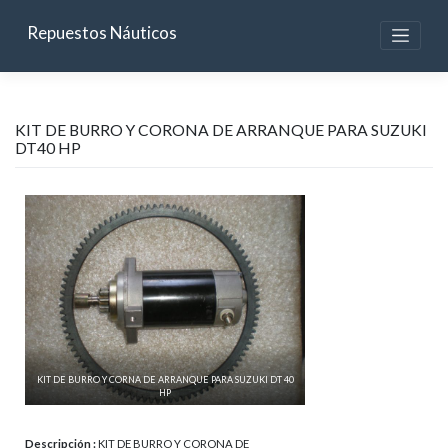
Skip
to
Repuestos Náuticos
content
KIT DE BURRO Y CORONA DE ARRANQUE PARA SUZUKI
DT40 HP
KIT DE BURRO Y CORNA DE ARRANQUE PARA SUZUKI DT 40
HP
Descripción :
KIT DE BURRO Y CORONA DE