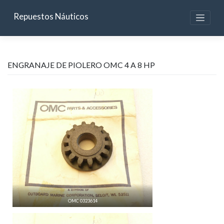
Skip
to
Repuestos Náuticos
content
ENGRANAJE DE PIOLERO OMC 4 A 8 HP
OMC 0323614