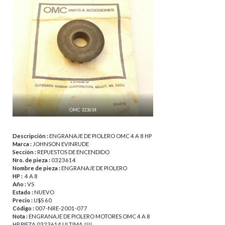
OMC 323614
Descripción :
ENGRANAJE DE PIOLERO OMC 4 A 8 HP
Marca :
JOHNSON EVINRUDE
Sección :
REPUESTOS DE ENCENDIDO
Nro. de pieza :
0323614
Nombre de pieza :
ENGRANAJE DE PIOLERO
HP :
4 A 8
Año :
VS
Estado :
NUEVO
Precio :
U$S 60
Código :
007-NRE-2001-077
Nota :
ENGRANAJE DE PIOLERO MOTORES OMC 4 A 8
HP PIEZA 0323614 ULTIMA !!!!