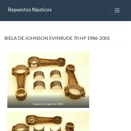
Skip
to
Repuestos Náuticos
content
BIELA DE JOHNSON EVINRUDE 70 HP 1986-2001
repuestos nauticos OMC