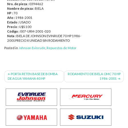
Nro. de pieza :
0394462
Nombre de pieza :
BIELA
HP :
70
Año :
1986-2001
Estado :
USADO
Precio :
U$S 100
Código :
007-URM-2001-020
Nota :
BIELA DE JOHNSON EVINRUDE 70 HP 1986-
2001PRECIO X UNIDAD SIN RODAMIENTO
Posted in
Johnson Evinrude
,
Repuestos de Motor
Navegación
PORTA RETEN BASE DE BOMBA
RODAMIENTO DE BIELA OMC 70 HP
DE AGUA YAMAHA 40 HP
1986-2001
de
entradas