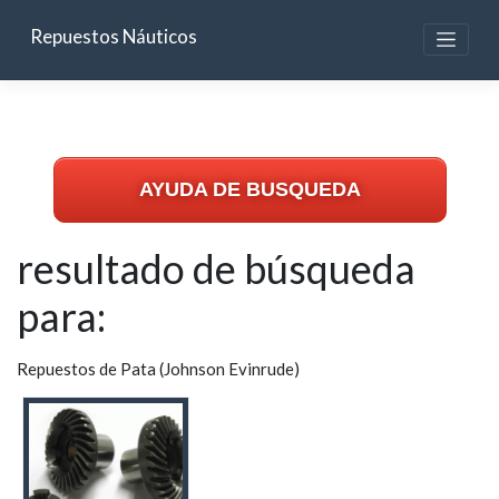
Skip
to
Repuestos Náuticos
content
AYUDA DE BUSQUEDA
resultado de búsqueda
para:
Repuestos de Pata (Johnson Evinrude)