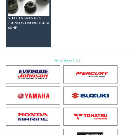
SET DE ENGRANAJES
JOHNSON EVINRUDE 40 A
60 HP
Navegación
Anteriores
1
2
3
de
entradas