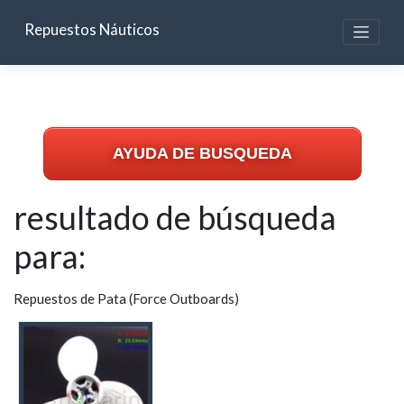
Skip
to
Repuestos Náuticos
content
AYUDA DE BUSQUEDA
resultado de búsqueda
para:
Repuestos de Pata (Force Outboards)