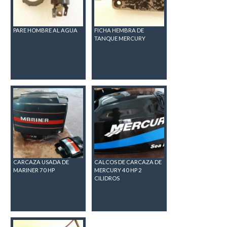
PARE HOMBRE AL AGUA
FICHA HEMBRA DE
TANQUE MERCURY
CARCAZA USADA DE
CALCOS DE CARCAZA DE
MARINER 70 HP
MERCURY 40 HP 2
CILIDROS